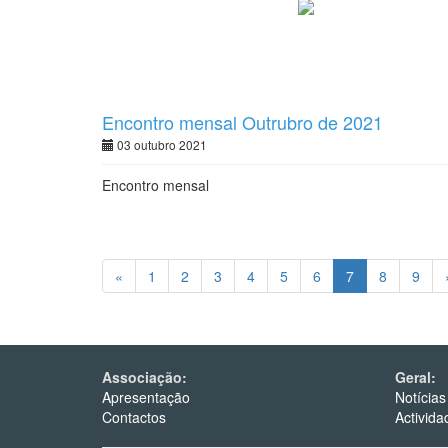
Encontro mensal Outrubro de 2021
03 outubro 2021
Encontro mensal
«
1
2
3
4
5
6
7
8
9
Associação:
Geral:
Apresentação
Notícias
Contactos
Activida